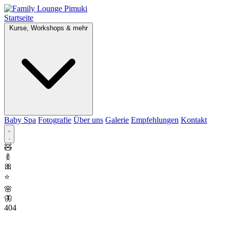
Startseite
Kurse, Workshops & mehr
Baby Spa
Fotografie
Über uns
Galerie
Empfehlungen
Kontakt
🧸
🍼
🎀
⭐
🌸
🦋
404